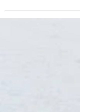
⛵️☀️
Une aventure commence !