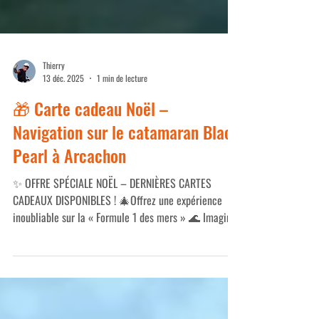
Thierry
13 déc. 2025
1 min de lecture
🎁 Carte cadeau Noël –
Navigation sur le catamaran Black
Pearl à Arcachon
✨ OFFRE SPÉCIALE NOËL – DERNIÈRES CARTES
CADEAUX DISPONIBLES ! 🎄Offrez une expérience
inoubliable sur la « Formule 1 des mers » 🌊 Imaginez
offrir bien plus qu’un simple cadeau : une aventure
exceptionnelle, une journée ou demi-journée de
sensations fortes à bord du catamaran Black Pearl ,
au cœur du Bassin d’Arcachon .Avec une carte cadeau