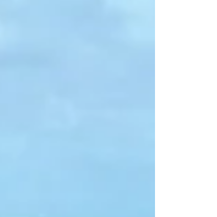
Arguin Sailing , vous faites vivre une expérience
unique, sportive et mémorable à vos proches pour
Noël 🎅. ⛵ Le Black Pearl : l’avent