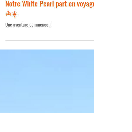
Thierry
9 oct. 2024
3 min de lecture
Notre White Pearl part en voyage
⛵️☀️
Une aventure commence !