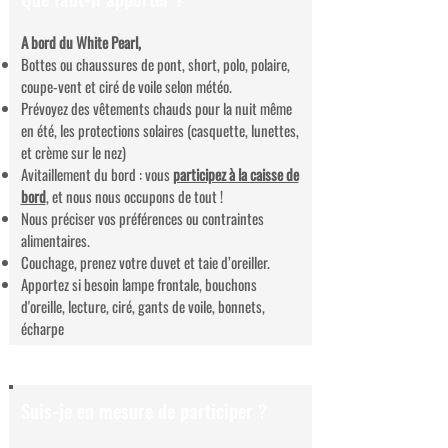
A bord du White Pearl,
Bottes ou chaussures de pont, short, polo, polaire,
coupe-vent et ciré de voile selon météo.
Prévoyez des vêtements chauds pour la nuit même
en été, les protections solaires (casquette, lunettes,
et crème sur le nez)
Avitaillement du bord : vous
participez à la caisse de
bord
, et nous nous occupons de tout !
Nous préciser vos préférences ou contraintes
alimentaires.
Couchage, prenez votre duvet et taie d’oreiller.
Apportez si besoin lampe frontale, bouchons
d'oreille, lecture, ciré, gants de voile, bonnets,
écharpe
Suis-je en mesure de participer ?