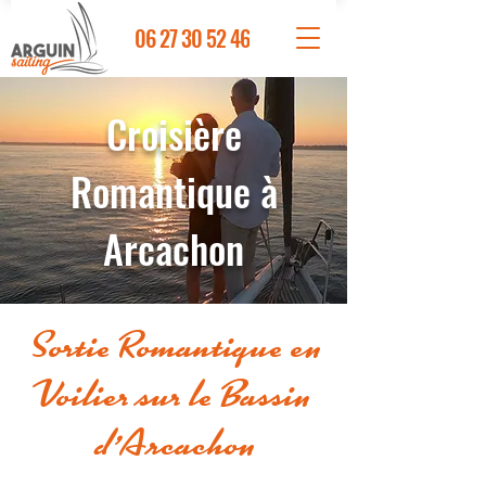
06 27 30 52 46
Croisière
Romantique à
Arcachon
Sortie Romantique en
Voilier sur le Bassin
d'Arcachon