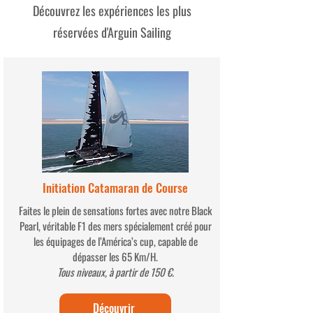
Découvrez les expériences les plus
PEARL
croisière de vos rêv
réservées d'Arguin Sailing
du White Pearl !
Initiation Catamaran de Course
Faites le plein de sensations fortes avec notre Black
Pearl, véritable F1 des mers spécialement créé pour
les équipages de l’América’s cup, capable de
dépasser les 65 Km/H.
Tous niveaux, à partir de 150 €.
Découvrir