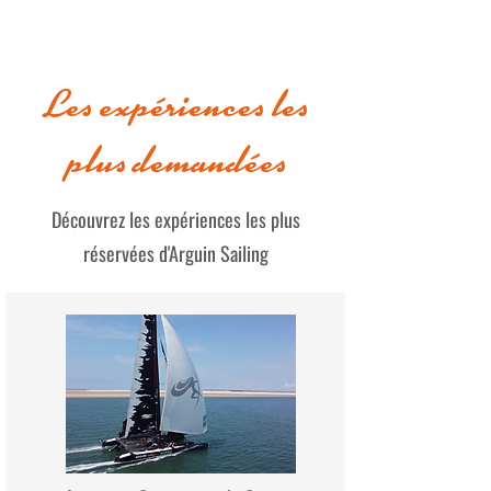
Les expériences les
plus demandées
STAGE 2 JOURS SUR LE
Cap sur les Caraïbe
BASSIN A BORD DU WHITE
2026 - 2027 – Vivez
Découvrez les expériences les plus
PEARL
croisière de vos rêv
réservées d'Arguin Sailing
du White Pearl !