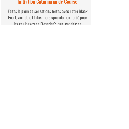
Initiation Catamaran de Course
Faites le plein de sensations fortes avec notre Black
Pearl, véritable F1 des mers spécialement créé pour
les équipages de l’América’s cup, capable de
dépasser les 65 Km/H.
Tous niveaux, à partir de 150 €.
Découvrir
Initiation Voilier de Croisière