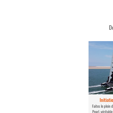
Le CV du skipper Thierry Greibill
Dé
Initiat
Faites le plein
Pearl, véritabl