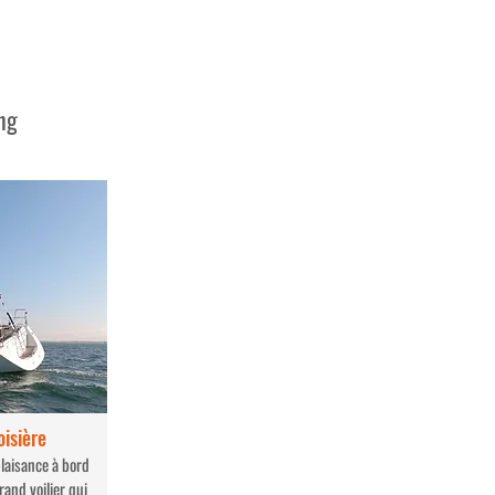
ing
oisière
plaisance à bord
and voilier qui